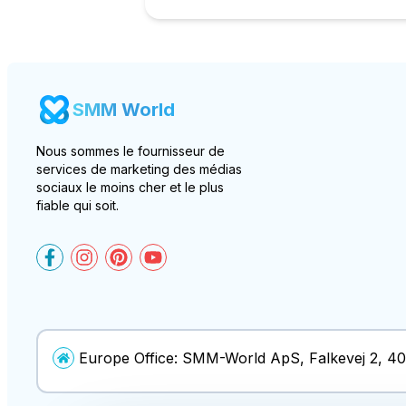
SMM World
Nous sommes le fournisseur de
services de marketing des médias
sociaux le moins cher et le plus
fiable qui soit.
SMM-World on Facebook
SMM-World on Instagram
SMM-World on Pinterest
SMM-World on YouTube
Europe Office:
SMM-World ApS
,
Falkevej 2
,
40