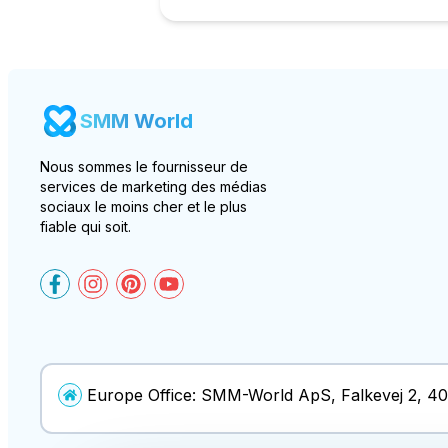
SMM World
Nous sommes le fournisseur de
services de marketing des médias
sociaux le moins cher et le plus
fiable qui soit.
SMM-World on Facebook
SMM-World on Instagram
SMM-World on Pinterest
SMM-World on YouTube
Europe Office:
SMM-World ApS
,
Falkevej 2
,
40