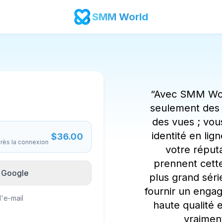
SMM World
“
Avec SMM Wor
seulement des 
des vues ; vou
identité en lig
$
36.00
rès la connexion
votre réputa
prennent cette
 Google
plus grand sér
fournir un enga
l'e-mail
haute qualité e
vraimen