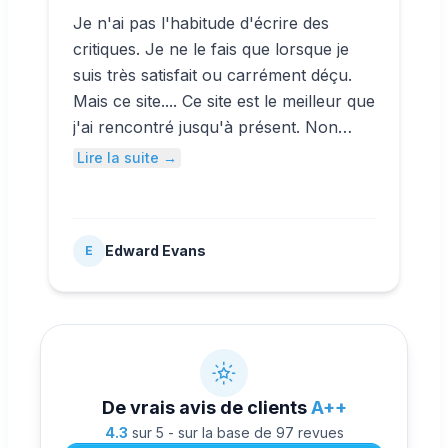
Je n'ai pas l'habitude d'écrire des
critiques. Je ne le fais que lorsque je
suis très satisfait ou carrément déçu.
Mais ce site.... Ce site est le meilleur que
j'ai rencontré jusqu'à présent. Non
seulement vous achetez des abonnés
Lire la suite →
YouTube à bas prix, mais vous
bénéficiez également d'une protection
totale de vos clients, ce que la plupart
Edward Evans
E
des sites n'offrent pas. Je recommande
ce site à tous ceux qui cherchent un
moyen légal d'acheter des abonnés.
De vrais avis de clients
A++
4.3
sur 5 - sur la base de 97 revues