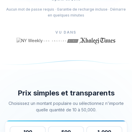
Acheter des J'aime sur Facebook
Aucun mot de passe requis · Garantie de recharge incluse · Démarre
en quelques minutes
Acheter des vues de vidéos en direct sur Facebook
Acheter des photos Facebook
Acheter des abonnés de profil Facebook
VU DANS
Acheter des vues vidéo sur Facebook
Telegram Services
Acheter des membres de la chaine Telegram
Acheter des membres du groupe Telegram
Acheter des abonnés Telegram
Acheter des membres de Telegram
Prix simples et transparents
Acheter des abonnés Telegram
Choisissez un montant populaire ou sélectionnez n'importe
Acheter des vues Telegram
quelle quantité de 10 à 50,000.
Tiktok Services
Acheter des abonnés TikTok