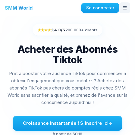
SMM World
Se connecter
Instagram Services
4.3
/5
200 000+ clients
Rated 4.3 out of 5
Achetez des J'aime automatiques sur Instagram
Acheter des engagements sur Instagram
Acheter des Abonnés
Acheter des abonnés Instagram
Tiktok
Acheter des J'aime sur Instagram
Acheter des impressions Instagram
Prêt à booster votre audience Tiktok pour commencer à
Acheter des vues Instagram
obtenir l'engagement que vous méritez ? Achetez des
Acheter des vues en direct sur Instagram
abonnés TikTok pas chers de comptes réels chez SMM
Acheter des commentaires Instagram
World sans sacrifier la qualité, et prenez de l'avance sur la
concurrence aujourd'hui !
Facebook Services
Acheter des commentaires sur Facebook
Croissance instantanée ! S'inscrire ici
Acheter des demandes d'amis Facebook
à partir de $0.18
Acheter des membres de groupes Facebook