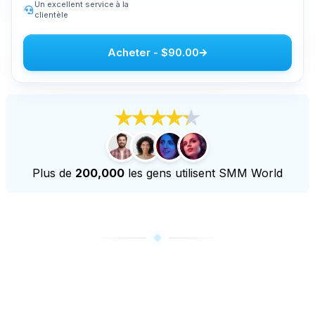
Un excellent service à la
clientèle
Acheter des vues en direct sur Youtube
Acheter des heures de visionnement sur Youtube
Acheter
-
$90.00
Plus de services
Acheter des écoutes Audiomack
Acheter des abonnés LinkedIn
Acheter des vues en direct TikTok
Acheter des abonnés Twitch
Plus de
200,000
les gens utilisent SMM World
Acheter des vues en direct Twitch