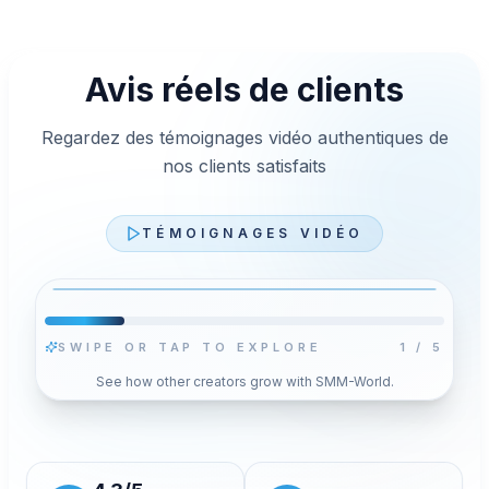
Avis réels de clients
Regardez des témoignages vidéo authentiques de
nos clients satisfaits
TÉMOIGNAGES VIDÉO
SWIPE OR TAP TO EXPLORE
2
/
5
Lire la vidéo
See how other creators grow with SMM-World.
en
A
Appuyez sur Lire pour charger le lecteur YouTube en
mode confidentialité avancée pour cette vidéo.
Votre choix enregistré ne change pas.
Autoriser et charger la vidéo