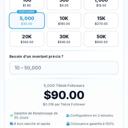
100
500
1,000
$1.80
$9.00
$18.00
Acheter des J'aime TikTok
POPULAIRE
Acheter des vues en direct TikTok
5,000
10K
15K
Acheter des vues TikTok
$180.00
$270.00
$90.00
20K
30K
50K
Twitter Services
$360.00
$540.00
$900.00
Acheter des abonnés Twitter
Acheter des impressions Twitter
Besoin d'un montant précis ?
Acheter des mentions légales sur Twitter
Acheter des vues sur Twitter
Acheter des vues vidéo sur Twitter
5,000
Tiktok Followers
$90.00
Youtube Services
Acheter des commentaires sur Youtube
$0.018 par Tiktok Follower
Acheter des J'aime Youtube
Garantie de Remplissage de
Configuration en 2 minutes
30 Jours
Acheter des abonnés Youtube
À bon marché et rapide
Croissance garantie à 100%
Acheter des vues sur Youtube