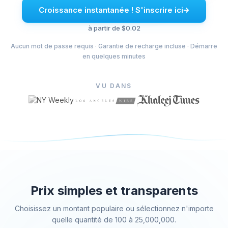
Croissance instantanée ! S'inscrire ici
Acheter des J'aime sur Facebook
Acheter des vues de vidéos en direct sur Facebook
à partir de $0.02
Acheter des photos Facebook
Aucun mot de passe requis · Garantie de recharge incluse · Démarre
Acheter des abonnés de profil Facebook
en quelques minutes
Acheter des vues vidéo sur Facebook
VU DANS
Telegram Services
Acheter des membres de la chaine Telegram
Acheter des membres du groupe Telegram
Acheter des abonnés Telegram
Acheter des membres de Telegram
Acheter des abonnés Telegram
Acheter des vues Telegram
Prix simples et transparents
Choisissez un montant populaire ou sélectionnez n'importe
Tiktok Services
quelle quantité de 100 à 25,000,000.
Acheter des abonnés TikTok