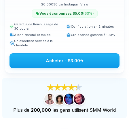
$0.00030 par Instagram View
Acheter des vues en direct sur Youtube
Vous économisez $5.00
(
63
%)
Acheter des heures de visionnement sur Youtube
Garantie de Remplissage de
Configuration en 2 minutes
30 Jours
Plus de services
À bon marché et rapide
Croissance garantie à 100%
Acheter des écoutes Audiomack
Un excellent service à la
clientèle
Acheter des abonnés LinkedIn
Acheter des vues en direct TikTok
Acheter
-
$3.00
Acheter des abonnés Twitch
Acheter des vues en direct Twitch
Plus de
200,000
les gens utilisent SMM World