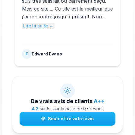
suis très satisfait ou carrément déçu.
Mais ce site.... Ce site est le meilleur que
j'ai rencontré jusqu'à présent. Non
seulement vous achetez des abonnés
Lire la suite →
YouTube à bas prix, mais vous
bénéficiez également d'une protection
totale de vos clients, ce que la plupart
Edward Evans
E
des sites n'offrent pas. Je recommande
ce site à tous ceux qui cherchent un
moyen légal d'acheter des abonnés.
De vrais avis de clients
A++
4.3
sur 5 - sur la base de 97 revues
Soumettre votre avis