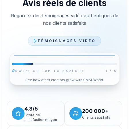
Avis réels de clients
Regardez des témoignages vidéo authentiques de
nos clients satisfaits
TÉMOIGNAGES VIDÉO
SWIPE OR TAP TO EXPLORE
2
/
5
Lire la vidéo
See how other creators grow with SMM-World.
en
A
Appuyez sur Lire pour charger le lecteur YouTube en
mode confidentialité avancée pour cette vidéo.
Votre choix enregistré ne change pas.
Autoriser et charger la vidéo
4.3/5
200 000+
Score de
Clients satisfaits
satisfaction moyen