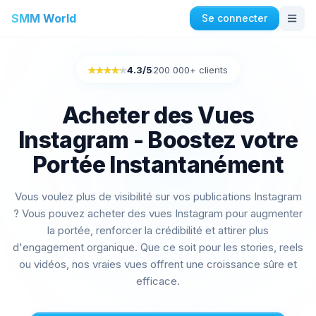
SMM World
Se connecter
Instagram Services
4.3
/5
200 000+ clients
Rated 4.3 out of 5
Achetez des J'aime automatiques sur Instagram
Acheter des engagements sur Instagram
Acheter des Vues
Acheter des abonnés Instagram
Instagram - Boostez votre
Acheter des J'aime sur Instagram
Acheter des impressions Instagram
Portée Instantanément
Acheter des vues Instagram
Vous voulez plus de visibilité sur vos publications Instagram
Acheter des vues en direct sur Instagram
? Vous pouvez acheter des vues Instagram pour augmenter
Acheter des commentaires Instagram
la portée, renforcer la crédibilité et attirer plus
d'engagement organique. Que ce soit pour les stories, reels
Facebook Services
ou vidéos, nos vraies vues offrent une croissance sûre et
Acheter des commentaires sur Facebook
efficace.
Acheter des demandes d'amis Facebook
Acheter des membres de groupes Facebook