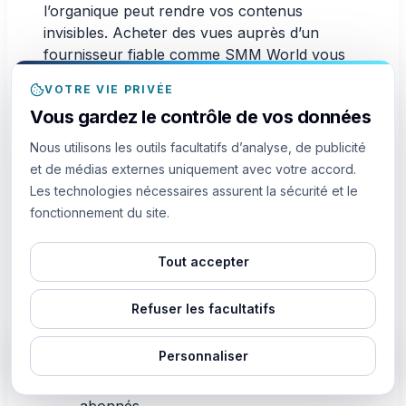
l’organique peut rendre vos contenus
invisibles. Acheter des vues auprès d’un
fournisseur fiable comme SMM World vous
donne l’avantage pour vous démarquer.
VOTRE VIE PRIVÉE
Raisons :
Vous gardez le contrôle de vos données
Gagner du temps et des ressources :
Nous utilisons les outils facultatifs d’analyse, de publicité
Générer des vues organiques exige des
et de médias externes uniquement avec votre accord.
efforts. L’achat de vues libère du temps
Les technologies nécessaires assurent la sécurité et le
pour créer du contenu de qualité.
fonctionnement du site.
Augmenter rapidement la visibilité :
L’algorithme privilégie l’engagement
Tout accepter
élevé. Plus de vues = plus de chances
d’apparaître sur Explore.
Refuser les facultatifs
Renforcer la preuve sociale :
Un
contenu populaire attire davantage. Les
Personnaliser
EN DIRECT
il y a 8m
vues achetées renforcent votre
Quelqu'un de
a acheté
300
Likes
crédibilité et attirent de nouveaux
abonnés.